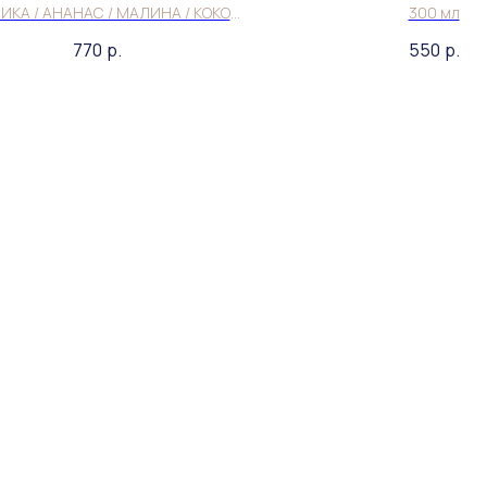
ИКА / АНАНАС / МАЛИНА / КОКОС
300 мл
*
770
р.
550
р.