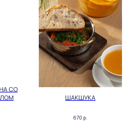
НА СО
СЛОМ
ШАКШУКА
670
р.