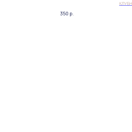
КЛУБН
350
р.