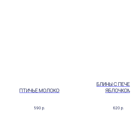
БЛИНЫ С ПЕЧЕН
ПТИЧЬЕ MOЛOKO
ЯБЛОЧКОМ
590
р.
620
р.